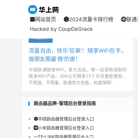
网站首页
2024流量卡排行榜
联通



当前位置：
华上网
行业百科
正文


Hacked by CoupDeGrace
吐血推荐
流量自由，快乐‘狂飙’！随享WiFi在手，
做朋友圈最‘稳’的崽！
中国联通随身WiFi，官方出品，唯一运营商收款的
随身WiFi产品。399元可畅享13个月流量随便用，
不限速，不限量，联通官方充值，权威保障！
路由器品牌-管理后台登录指南
华硕路由器管理后台登录入口

小米路由器管理后台登录入口

TP-LINK路由器管理后台入口
