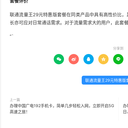
套餐评价
联通流量王29元特惠版套餐在同类产品中具有高性价比，其
长亦可应对日常通话需求。对于流量需求大的用户，此套
“`
分享到





联通流量王29元特惠版
上一篇
办理中国广电192手机卡，简单几步轻松入网，立即开启5G
办
高速之旅！
日