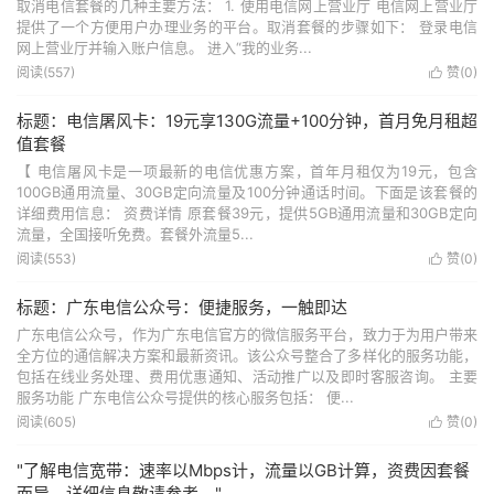
取消电信套餐的几种主要方法： 1. 使用电信网上营业厅 电信网上营业厅
提供了一个方便用户办理业务的平台。取消套餐的步骤如下： 登录电信
网上营业厅并输入账户信息。 进入“我的业务...
阅读(557)
赞(
0
)

标题：电信屠风卡：19元享130G流量+100分钟，首月免月租超
值套餐
【 电信屠风卡是一项最新的电信优惠方案，首年月租仅为19元，包含
100GB通用流量、30GB定向流量及100分钟通话时间。下面是该套餐的
详细费用信息： 资费详情 原套餐39元，提供5GB通用流量和30GB定向
流量，全国接听免费。套餐外流量5...
阅读(553)
赞(
0
)

标题：广东电信公众号：便捷服务，一触即达
广东电信公众号，作为广东电信官方的微信服务平台，致力于为用户带来
全方位的通信解决方案和最新资讯。该公众号整合了多样化的服务功能，
包括在线业务处理、费用优惠通知、活动推广以及即时客服咨询。 主要
服务功能 广东电信公众号提供的核心服务包括： 便...
阅读(605)
赞(
0
)

"了解电信宽带：速率以Mbps计，流量以GB计算，资费因套餐
而异，详细信息敬请参考。"