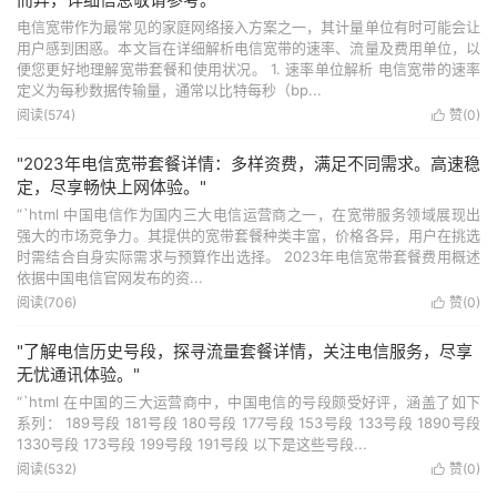
电信宽带作为最常见的家庭网络接入方案之一，其计量单位有时可能会让
用户感到困惑。本文旨在详细解析电信宽带的速率、流量及费用单位，以
便您更好地理解宽带套餐和使用状况。 1. 速率单位解析 电信宽带的速率
定义为每秒数据传输量，通常以比特每秒（bp...
阅读(574)
赞(
0
)

"2023年电信宽带套餐详情：多样资费，满足不同需求。高速稳
定，尽享畅快上网体验。"
“`html 中国电信作为国内三大电信运营商之一，在宽带服务领域展现出
强大的市场竞争力。其提供的宽带套餐种类丰富，价格各异，用户在挑选
时需结合自身实际需求与预算作出选择。 2023年电信宽带套餐费用概述
依据中国电信官网发布的资...
阅读(706)
赞(
0
)

"了解电信历史号段，探寻流量套餐详情，关注电信服务，尽享
无忧通讯体验。"
“`html 在中国的三大运营商中，中国电信的号段颇受好评，涵盖了如下
系列： 189号段 181号段 180号段 177号段 153号段 133号段 1890号段
1330号段 173号段 199号段 191号段 以下是这些号段...
阅读(532)
赞(
0
)
