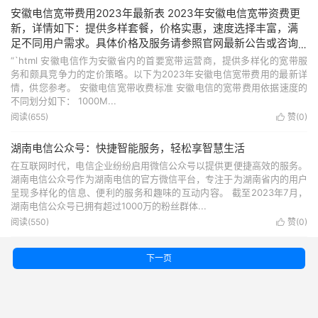
安徽电信宽带费用2023年最新表 2023年安徽电信宽带资费更
新，详情如下：提供多样套餐，价格实惠，速度选择丰富，满
足不同用户需求。具体价格及服务请参照官网最新公告或咨询
客服。
“`html 安徽电信作为安徽省内的首要宽带运营商，提供多样化的宽带服
务和颇具竞争力的定价策略。以下为2023年安徽电信宽带费用的最新详
情，供您参考。 安徽电信宽带收费标准 安徽电信的宽带费用依据速度的
不同划分如下： 1000M...
阅读(655)
赞(
0
)

湖南电信公众号：快捷智能服务，轻松享智慧生活
在互联网时代，电信企业纷纷启用微信公众号以提供更便捷高效的服务。
湖南电信公众号作为湖南电信的官方微信平台，专注于为湖南省内的用户
呈现多样化的信息、便利的服务和趣味的互动内容。 截至2023年7月，
湖南电信公众号已拥有超过1000万的粉丝群体...
阅读(550)
赞(
0
)

下一页