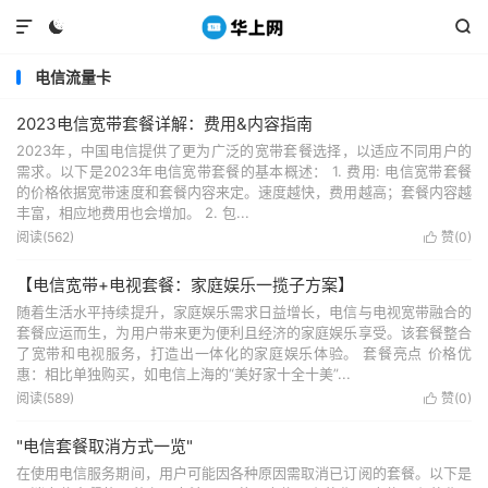



电信流量卡
2023电信宽带套餐详解：费用&内容指南
2023年，中国电信提供了更为广泛的宽带套餐选择，以适应不同用户的
需求。以下是2023年电信宽带套餐的基本概述： 1. 费用: 电信宽带套餐
的价格依据宽带速度和套餐内容来定。速度越快，费用越高；套餐内容越
丰富，相应地费用也会增加。 2. 包...
阅读(562)
赞(
0
)

【电信宽带+电视套餐：家庭娱乐一揽子方案】
随着生活水平持续提升，家庭娱乐需求日益增长，电信与电视宽带融合的
套餐应运而生，为用户带来更为便利且经济的家庭娱乐享受。该套餐整合
了宽带和电视服务，打造出一体化的家庭娱乐体验。 套餐亮点 价格优
惠：相比单独购买，如电信上海的“美好家十全十美”...
阅读(589)
赞(
0
)

"电信套餐取消方式一览"
在使用电信服务期间，用户可能因各种原因需取消已订阅的套餐。以下是