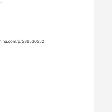
点。
hu.com/p/536530552