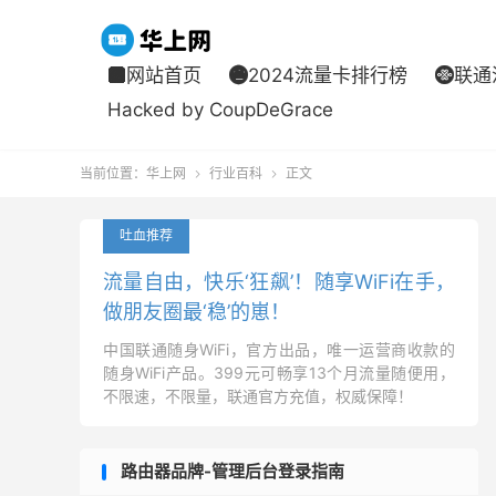
网站首页
2024流量卡排行榜
联通



Hacked by CoupDeGrace
当前位置：
华上网
行业百科
正文


吐血推荐
流量自由，快乐‘狂飙’！随享WiFi在手，
做朋友圈最‘稳’的崽！
中国联通随身WiFi，官方出品，唯一运营商收款的
随身WiFi产品。399元可畅享13个月流量随便用，
不限速，不限量，联通官方充值，权威保障！
路由器品牌-管理后台登录指南