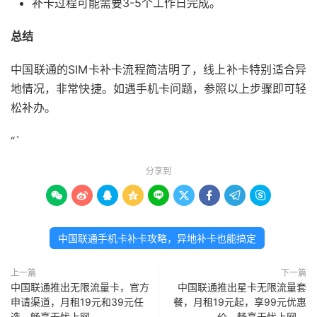
补卡过程可能需要3-5个工作日完成。
总结
中国联通的SIM卡补卡流程简洁明了，线上补卡特别适合异
地情况，非常快捷。如遇手机卡问题，参照以上步骤即可轻
松补办。
“`
分享到









中国联通手机卡补卡攻略，异地补卡也能搞定
上一篇
下一篇
中国联通推出无限流量卡，官方
中国联通推出星卡无限流量套
申请渠道，月租19元和39元任
餐，月租19元起，享99元优惠
选，畅享无忧上网。
价，畅享无忧上网。