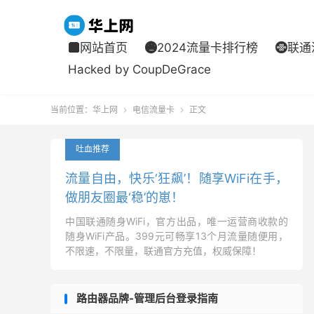
网站首页
2024流量卡排行榜
联通



Hacked by CoupDeGrace
当前位置：
华上网
电信流量卡
正文


吐血推荐
流量自由，快乐‘狂飙’！随享WiFi在手，
做朋友圈最‘稳’的崽！
中国联通随身WiFi，官方出品，唯一运营商收款的
随身WiFi产品。399元可畅享13个月流量随便用，
不限速，不限量，联通官方充值，权威保障！
路由器品牌-管理后台登录指南