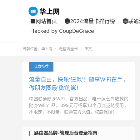
网站首页
2024流量卡排行榜
联通



Hacked by CoupDeGrace
当前位置：
华上网
电信流量卡
正文


吐血推荐
流量自由，快乐‘狂飙’！随享WiFi在手，
做朋友圈最‘稳’的崽！
中国联通随身WiFi，官方出品，唯一运营商收款的
随身WiFi产品。399元可畅享13个月流量随便用，
不限速，不限量，联通官方充值，权威保障！
路由器品牌-管理后台登录指南