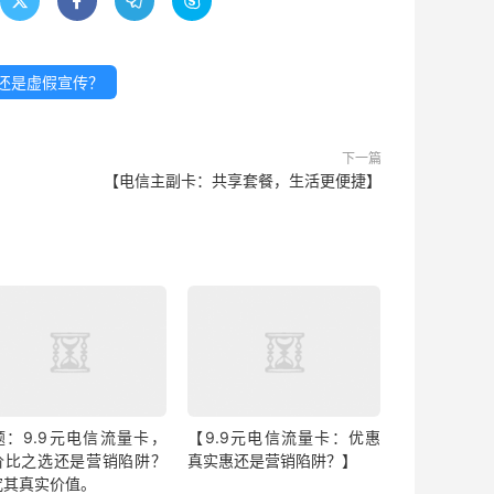




惠还是虚假宣传？
下一篇
【电信主副卡：共享套餐，生活更便捷】
题：9.9元电信流量卡，
【9.9元电信流量卡：优惠
价比之选还是营销陷阱？
真实惠还是营销陷阱？】
究其真实价值。