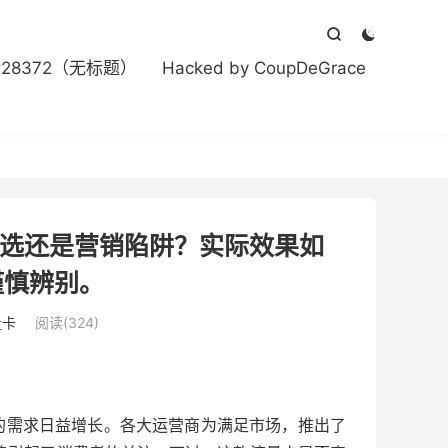



#28372（无标题）
Hacked by CoupDeGrace
之选还是营销陷阱？实际效果如
谨慎辨别。
量卡
阅读(324)
的需求日益增长。各大运营商为满足市场，推出了