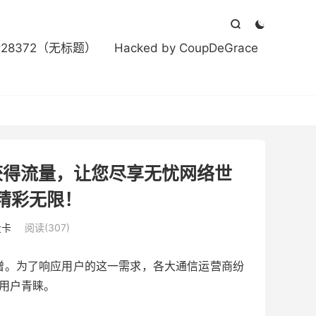



#28372（无标题）
Hacked by CoupDeGrace
获得流量，让您尽享无忧网络世
精彩无限！
量卡
阅读(307)
增。为了响应用户的这一需求，各大通信运营商纷
受用户青睐。