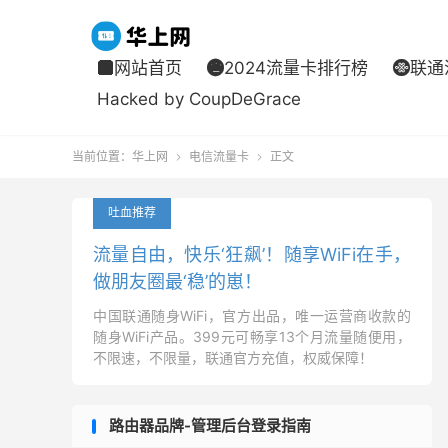
网站首页
2024流量卡排行榜
联通



Hacked by CoupDeGrace
当前位置：
华上网
电信流量卡
正文


吐血推荐
流量自由，快乐‘狂飙’！随享WiFi在手，
做朋友圈最‘稳’的崽！
中国联通随身WiFi，官方出品，唯一运营商收款的
随身WiFi产品。399元可畅享13个月流量随便用，
不限速，不限量，联通官方充值，权威保障！
路由器品牌-管理后台登录指南