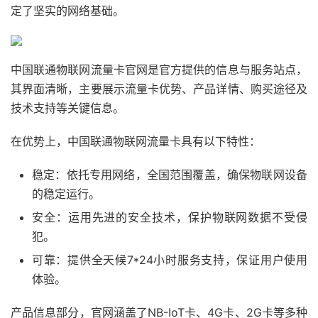
定了坚实的网络基础。
中国联通物联网流量卡官网是官方提供的信息与服务站点，
其界面清晰，主要展示流量卡优势、产品详情、购买途径及
技术支持等关键信息。
在优势上，中国联通物联网流量卡具有以下特性：
稳定：依托专用网络，全国范围覆盖，确保物联网设备
的稳定运行。
安全：运用先进的安全技术，保护物联网数据不受侵
犯。
可靠：提供全天候7*24小时服务支持，保证用户使用
体验。
产品信息部分，官网涵盖了NB-IoT卡、4G卡、2G卡等多种