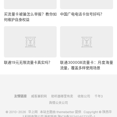
买流量卡被骗怎么举报？教你如
中国广电电话卡信号好吗？
何维护自身权益
联通19元无限流量卡真实吗？
联通3000GB流量卡：月度海量
流量，覆盖多样使用场景
友情链接
威客兼职网
助听器哪里有卖
收账公司
千年3
舆情公关公司
© 2010-2026
华上网
本站主题由
themebetter
提供 Copyright © 陕西华
上科技有限公司 版权所有
陕ICP备2024040723号-1