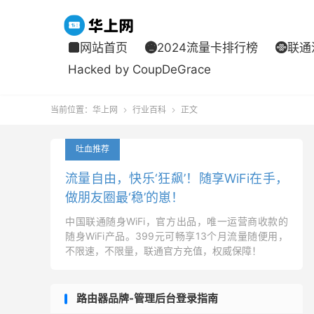
网站首页
2024流量卡排行榜
联通



Hacked by CoupDeGrace
当前位置：
华上网
行业百科
正文


吐血推荐
流量自由，快乐‘狂飙’！随享WiFi在手，
做朋友圈最‘稳’的崽！
中国联通随身WiFi，官方出品，唯一运营商收款的
随身WiFi产品。399元可畅享13个月流量随便用，
不限速，不限量，联通官方充值，权威保障！
路由器品牌-管理后台登录指南