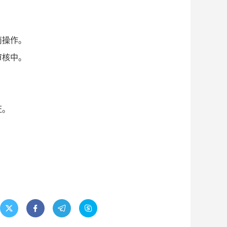
南操作。
审核中。
。
。
证。



