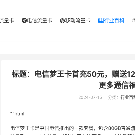
流量卡
电信流量卡
移动流量卡
行业百科



标题：电信梦王卡首充50元，赠送1
更多通信
2024-07-15
分类：
行业百
“`html
电信梦王卡是中国电信推出的一款套餐，包含80GB普通流