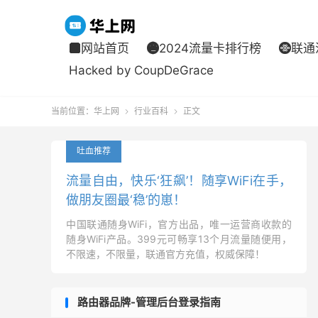
网站首页
2024流量卡排行榜
联通



Hacked by CoupDeGrace
当前位置：
华上网
行业百科
正文


吐血推荐
流量自由，快乐‘狂飙’！随享WiFi在手，
做朋友圈最‘稳’的崽！
中国联通随身WiFi，官方出品，唯一运营商收款的
随身WiFi产品。399元可畅享13个月流量随便用，
不限速，不限量，联通官方充值，权威保障！
路由器品牌-管理后台登录指南