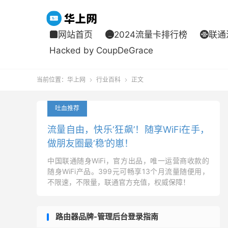
网站首页
2024流量卡排行榜
联通



Hacked by CoupDeGrace
当前位置：
华上网
行业百科
正文


吐血推荐
流量自由，快乐‘狂飙’！随享WiFi在手，
做朋友圈最‘稳’的崽！
中国联通随身WiFi，官方出品，唯一运营商收款的
随身WiFi产品。399元可畅享13个月流量随便用，
不限速，不限量，联通官方充值，权威保障！
路由器品牌-管理后台登录指南