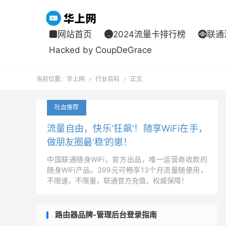
网站首页
2024流量卡排行榜
联通



Hacked by CoupDeGrace
当前位置：
华上网
行业百科
正文


吐血推荐
流量自由，快乐‘狂飙’！随享WiFi在手，
做朋友圈最‘稳’的崽！
中国联通随身WiFi，官方出品，唯一运营商收款的
随身WiFi产品。399元可畅享13个月流量随便用，
不限速，不限量，联通官方充值，权威保障！
路由器品牌-管理后台登录指南