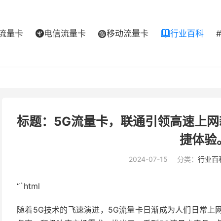
流量卡
电信流量卡
移动流量卡
行业百科



标题：5G流量卡，联通引领高速上
捷体验
2024-07-15
分类：
行业百
“`html
随着5G技术的飞速演进，5G流量卡日渐成为人们日常上