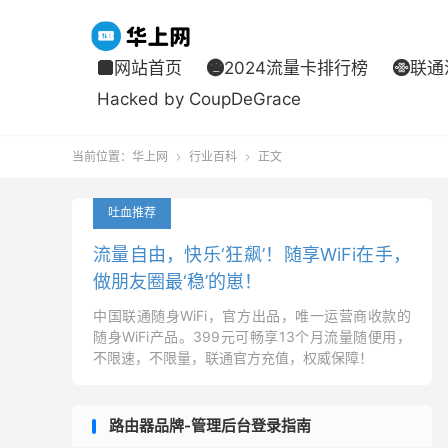
网站首页
2024流量卡排行榜
联通



Hacked by CoupDeGrace
当前位置：
华上网
行业百科
正文


吐血推荐
流量自由，快乐‘狂飙’！随享WiFi在手，
做朋友圈最‘稳’的崽！
中国联通随身WiFi，官方出品，唯一运营商收款的
随身WiFi产品。399元可畅享13个月流量随便用，
不限速，不限量，联通官方充值，权威保障！
路由器品牌-管理后台登录指南