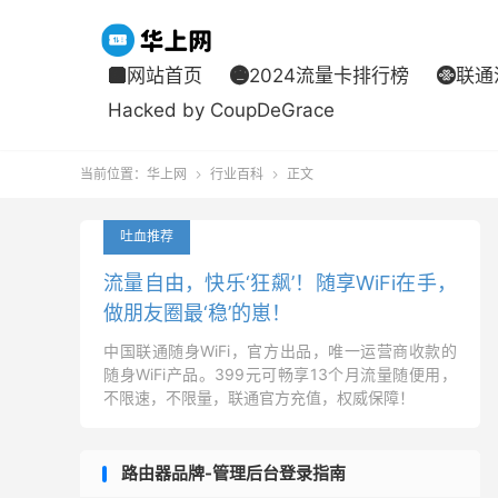
网站首页
2024流量卡排行榜
联通



Hacked by CoupDeGrace
当前位置：
华上网
行业百科
正文


吐血推荐
流量自由，快乐‘狂飙’！随享WiFi在手，
做朋友圈最‘稳’的崽！
中国联通随身WiFi，官方出品，唯一运营商收款的
随身WiFi产品。399元可畅享13个月流量随便用，
不限速，不限量，联通官方充值，权威保障！
路由器品牌-管理后台登录指南