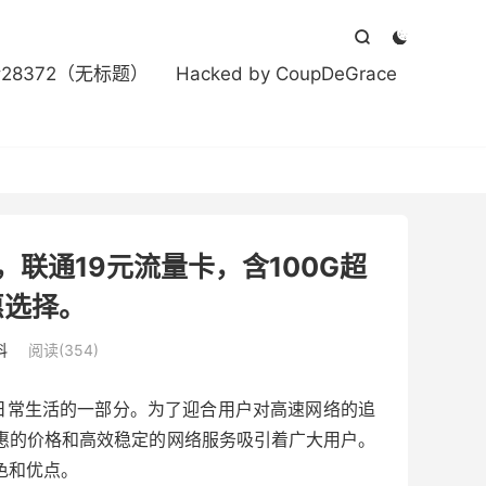



#28372（无标题）
Hacked by CoupDeGrace
联通19元流量卡，含100G超
惠选择。
科
阅读(354)
日常生活的一部分。为了迎合用户对高速网络的追
实惠的价格和高效稳定的网络服务吸引着广大用户。
色和优点。