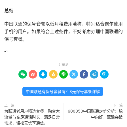
总结
中国联通的保号套餐以低月租费用著称，特别适合偶尔使用
手机的用户。如果符合上述条件，不妨考虑办理中国联通的
保号套餐。
“`
分享到









中国联通有保号套餐吗？8元保号套餐详解
上一篇
下一篇
为联通老用户精选套餐，融合大
600050中国联通走势分析：稳
流量与充足通话时长，满足日常
中向好，酝酿突破
需求，轻松无忧享通信。