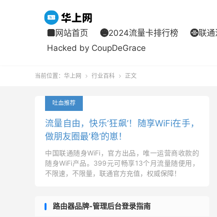
网站首页
2024流量卡排行榜
联通



Hacked by CoupDeGrace
当前位置：
华上网
行业百科
正文


吐血推荐
流量自由，快乐‘狂飙’！随享WiFi在手，
做朋友圈最‘稳’的崽！
中国联通随身WiFi，官方出品，唯一运营商收款的
随身WiFi产品。399元可畅享13个月流量随便用，
不限速，不限量，联通官方充值，权威保障！
路由器品牌-管理后台登录指南