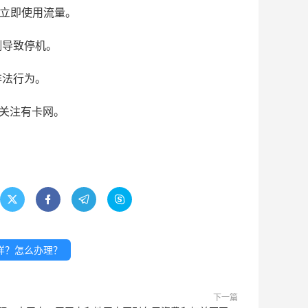
勿立即使用流量。
测导致停机。
非法行为。
请关注有卡网。




样？怎么办理？
下一篇