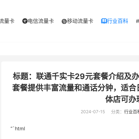
流量卡
电信流量卡
移动流量卡
行业百科



标题：联通千实卡29元套餐介绍及办
套餐提供丰富流量和通话分钟，适合
体店可办
2024-07-15
分类：
行业百
“`html