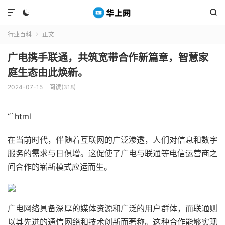



行业百科
正文

广电携手联通，共筑宽带合作新篇章，智慧家
庭生态由此焕新。
2024-07-15
阅读(318)
“`html
在当前时代，伴随着互联网的广泛渗透，人们对信息和数字
服务的需求与日俱增。这促使了广电与联通等电信运营商之
间合作的崭新模式应运而生。
广电网络具备深厚的媒体资源和广泛的用户群体，而联通则
以其先进的通信网络和技术创新而著称。这种合作能够实现