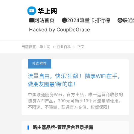
网站首页
2024流量卡排行榜
联通



Hacked by CoupDeGrace
当前位置：
华上网
行业百科
正文


吐血推荐
流量自由，快乐‘狂飙’！随享WiFi在手，
做朋友圈最‘稳’的崽！
中国联通随身WiFi，官方出品，唯一运营商收款的
随身WiFi产品。399元可畅享13个月流量随便用，
不限速，不限量，联通官方充值，权威保障！
路由器品牌-管理后台登录指南