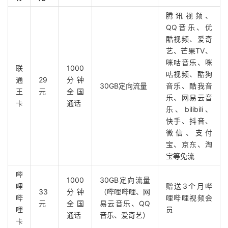
腾讯视频、
QQ音乐、优
酷视频、爱奇
艺、芒果TV、
咪咕音乐、咪
联
1000
咕视频、酷狗
通
29
分钟
30GB定向流量
音乐、酷我音
王
元
全国
乐、网易云音
卡
通话
乐、bilibili、
快手、抖音、
微信、支付
宝、京东、淘
宝等免流
哔
1000
30GB定向流量
哩
赠送3个月哔
33
分钟
（哔哩哔哩、网
哔
哩哔哩视频会
元
全国
易云音乐、QQ
哩
员
通话
音乐、爱奇艺）
卡