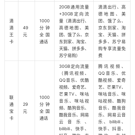
20GB通用流量
滴滴出行、高
+30GB定向流
德地图、美
滴
1000
量（滴滴出行、
团、饿了么、
滴
49
分钟
高德地图、美
京东到家、淘
王
元
全国
团、饿了么、京
宝、天猫、拼
卡
通话
东到家、淘宝、
多多、苏宁易
天猫、拼多多、
购专享流量免
苏宁易购）
费
30GB定向流量
腾讯视频、
（腾讯视频、
QQ音乐、优
QQ音乐、优酷
酷视频、爱奇
视频、爱奇艺、
艺、芒果TV、
芒果TV、咪咕
咪咕音乐、咪
联
1000
音乐、咪咕视
咕视频、酷狗
通
29
分钟
频、酷狗音乐、
音乐、酷我音
宝
元
全国
酷我音乐、网易
乐、网易云音
卡
通话
云音乐、
乐、bilibili、
bilibili、快手、
快手、抖音、