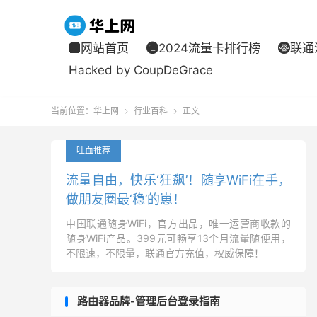
网站首页
2024流量卡排行榜
联通



Hacked by CoupDeGrace
当前位置：
华上网
行业百科
正文


吐血推荐
流量自由，快乐‘狂飙’！随享WiFi在手，
做朋友圈最‘稳’的崽！
中国联通随身WiFi，官方出品，唯一运营商收款的
随身WiFi产品。399元可畅享13个月流量随便用，
不限速，不限量，联通官方充值，权威保障！
路由器品牌-管理后台登录指南