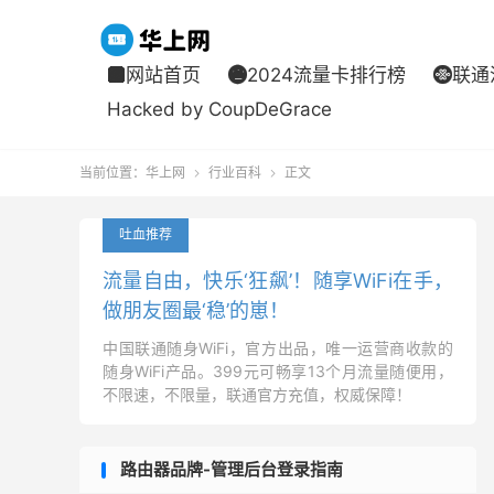
网站首页
2024流量卡排行榜
联通



Hacked by CoupDeGrace
当前位置：
华上网
行业百科
正文


吐血推荐
流量自由，快乐‘狂飙’！随享WiFi在手，
做朋友圈最‘稳’的崽！
中国联通随身WiFi，官方出品，唯一运营商收款的
随身WiFi产品。399元可畅享13个月流量随便用，
不限速，不限量，联通官方充值，权威保障！
路由器品牌-管理后台登录指南