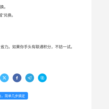
兑换。
城”兑换。
又省力。如果你手头有联通积分，不妨一试。




短信，简单几步搞定