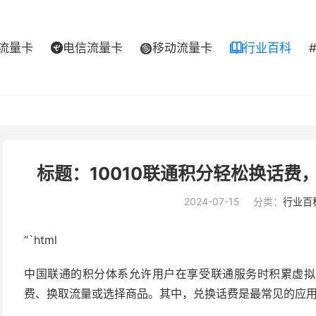
流量卡
电信流量卡
移动流量卡
行业百科



标题：10010联通积分轻松换话
2024-07-15
分类：
行业百
“`html
中国联通的积分体系允许用户在享受联通服务时积累虚拟
费、换取流量或选择商品。其中，兑换话费是最常见的应