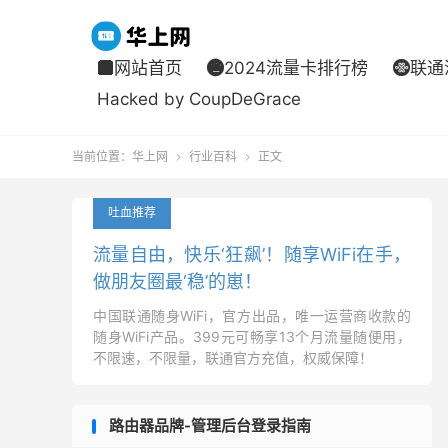
网站首页
2024流量卡排行榜
联通



Hacked by CoupDeGrace
当前位置：
华上网
行业百科
正文


吐血推荐
流量自由，快乐‘狂飙’！随享WiFi在手，
做朋友圈最‘稳’的崽！
中国联通随身WiFi，官方出品，唯一运营商收款的
随身WiFi产品。399元可畅享13个月流量随便用，
不限速，不限量，联通官方充值，权威保障！
路由器品牌-管理后台登录指南