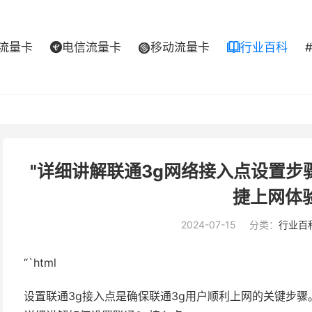
流量卡
电信流量卡
移动流量卡
行业百科



"详细讲解联通3g网络接入点设置
捷上网体
2024-07-15
分类：
行业百
“`html
设置联通3g接入点是确保联通3g用户顺利上网的关键步