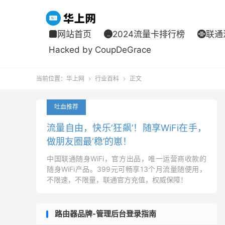
网站首页
2024流量卡排行榜
联通



Hacked by CoupDeGrace
当前位置：
华上网
行业百科
正文


吐血推荐
流量自由，快乐‘狂飙’！随享WiFi在手，
做朋友圈最‘稳’的崽！
中国联通随身WiFi，官方出品，唯一运营商收款的
随身WiFi产品。399元可畅享13个月流量随便用，
不限速，不限量，联通官方充值，权威保障！
路由器品牌-管理后台登录指南