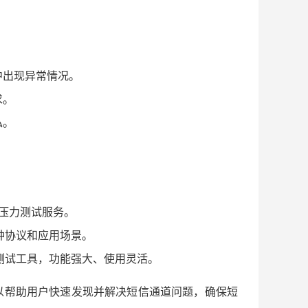
中出现异常情况。
求。
私。
信压力测试服务。
持多种协议和应用场景。
/：开源的压力测试工具，功能强大、使用灵活。
以帮助用户快速发现并解决短信通道问题，确保短