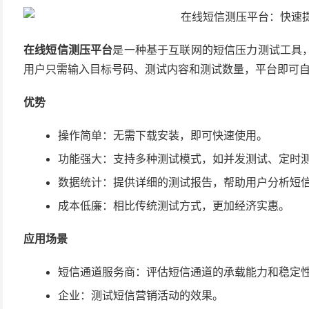
在线短信测压平台
是一种基于互联网的短信压力测试工具
用户只需输入目标号码、测试内容和测试数量，平台即可
优势
操作简单：无需下载安装，即可快速使用。
功能强大：支持多种测试模式，如并发测试、定时
数据统计：提供详细的测试报告，帮助用户分析短
成本低廉：相比传统测试方式，更加经济实惠。
应用场景
短信通道服务商：评估短信通道的承载能力和稳定
企业：测试短信营销活动的效果。