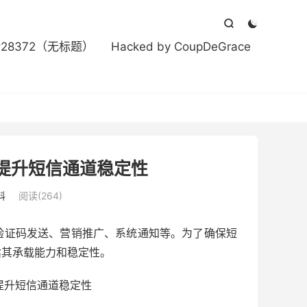



#28372（无标题）
Hacked by CoupDeGrace
提升短信通道稳定性
科
阅读(264)
验证码发送、营销推广、系统通知等。为了确保短
估其承载能力和稳定性。