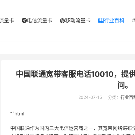
流量卡
电信流量卡
移动流量卡
行业百科



中国联通宽带客服电话10010，
问。
2024-07-15
分类：
行业百
“`html
中国联通作为国内三大电信运营商之一，其宽带网络遍布