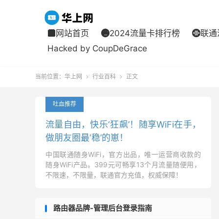
网站首页
2024流量卡排行榜
联通



Hacked by CoupDeGrace
当前位置：
华上网
行业百科
正文


吐血推荐
流量自由，快乐‘狂飙’！随享WiFi在手，
做朋友圈最‘稳’的崽！
中国联通随身WiFi，官方出品，唯一运营商收款的
随身WiFi产品。399元可畅享13个月流量随便用，
不限速，不限量，联通官方充值，权威保障！
路由器品牌-管理后台登录指南