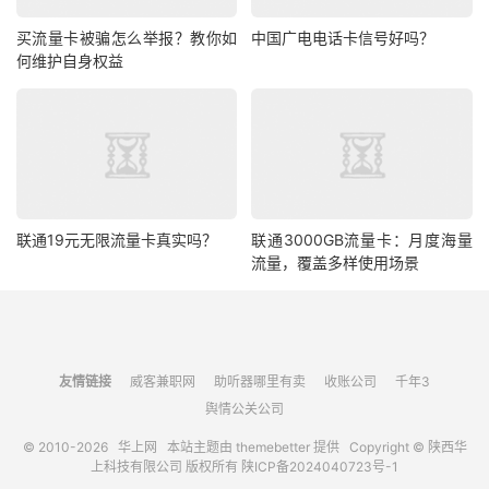
买流量卡被骗怎么举报？教你如
中国广电电话卡信号好吗？
何维护自身权益
联通19元无限流量卡真实吗？
联通3000GB流量卡：月度海量
流量，覆盖多样使用场景
友情链接
威客兼职网
助听器哪里有卖
收账公司
千年3
舆情公关公司
© 2010-2026
华上网
本站主题由
themebetter
提供 Copyright © 陕西华
上科技有限公司 版权所有
陕ICP备2024040723号-1