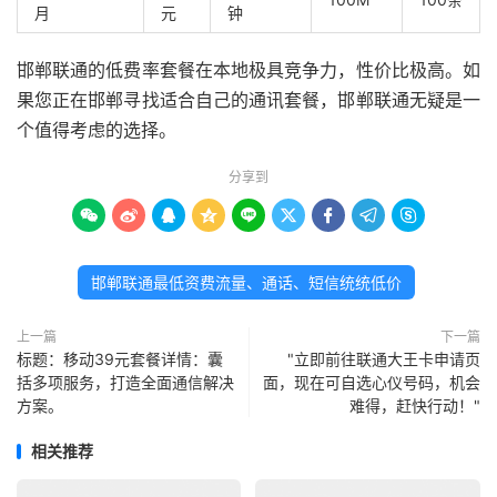
月
元
钟
邯郸联通的低费率套餐在本地极具竞争力，性价比极高。如
果您正在邯郸寻找适合自己的通讯套餐，邯郸联通无疑是一
个值得考虑的选择。
分享到









邯郸联通最低资费流量、通话、短信统统低价
上一篇
下一篇
标题：移动39元套餐详情：囊
"立即前往联通大王卡申请页
括多项服务，打造全面通信解决
面，现在可自选心仪号码，机会
方案。
难得，赶快行动！"
相关推荐