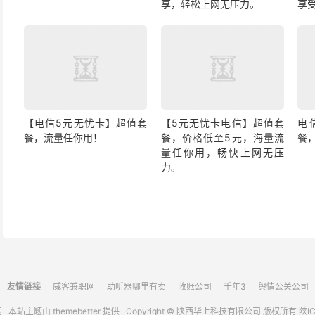
享，轻松上网无压力。
享
【电信5元无忧卡】超值套
【5元无忧卡电信】超值套
电
餐，流量任你用！
餐，价格低至5元，海量流
餐
量任你用，畅快上网无压
力。
友情链接
威客兼职网
助听器哪里有卖
收账公司
千年3
舆情公关公司
网
本站主题由
themebetter
提供 Copyright © 陕西华上科技有限公司 版权所有
陕IC