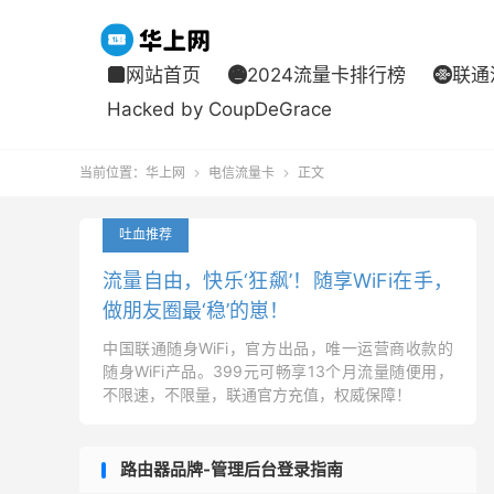
网站首页
2024流量卡排行榜
联通



Hacked by CoupDeGrace
当前位置：
华上网
电信流量卡
正文


吐血推荐
流量自由，快乐‘狂飙’！随享WiFi在手，
做朋友圈最‘稳’的崽！
中国联通随身WiFi，官方出品，唯一运营商收款的
随身WiFi产品。399元可畅享13个月流量随便用，
不限速，不限量，联通官方充值，权威保障！
路由器品牌-管理后台登录指南