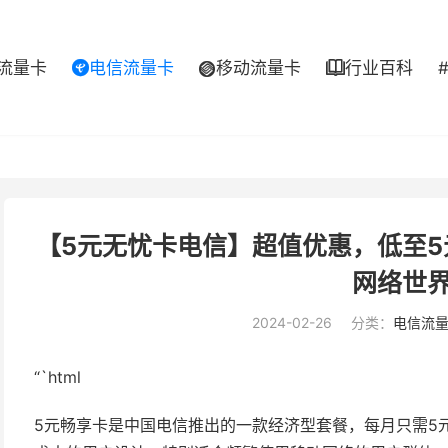
流量卡
电信流量卡
移动流量卡
行业百科



【5元无忧卡电信】超值优惠，低至
网络世
2024-02-26
分类：
电信流
“`html
5元畅享卡是中国电信推出的一款经济型套餐，每月只需5元