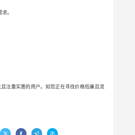
需求。
大且注重实惠的用户。如您正在寻找价格低廉且流



