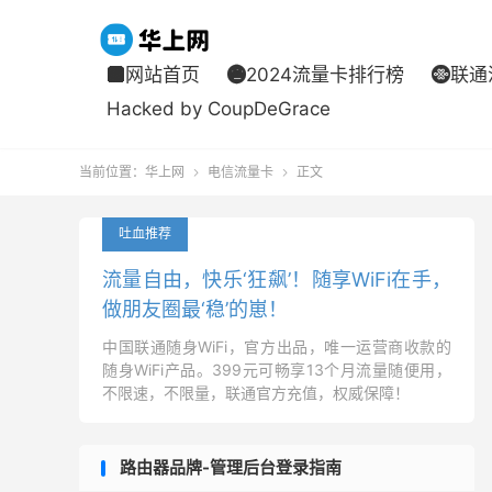
网站首页
2024流量卡排行榜
联通



Hacked by CoupDeGrace
当前位置：
华上网
电信流量卡
正文


吐血推荐
流量自由，快乐‘狂飙’！随享WiFi在手，
做朋友圈最‘稳’的崽！
中国联通随身WiFi，官方出品，唯一运营商收款的
随身WiFi产品。399元可畅享13个月流量随便用，
不限速，不限量，联通官方充值，权威保障！
路由器品牌-管理后台登录指南