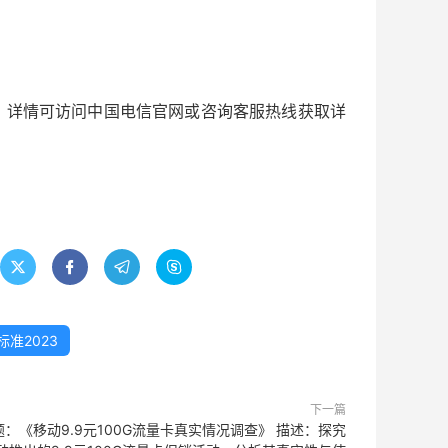
。详情可访问中国电信官网或咨询客服热线获取详




准2023
下一篇
题：《移动9.9元100G流量卡真实情况调查》 描述：探究