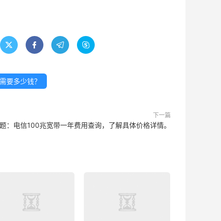




需要多少钱？
下一篇
题：电信100兆宽带一年费用查询，了解具体价格详情。