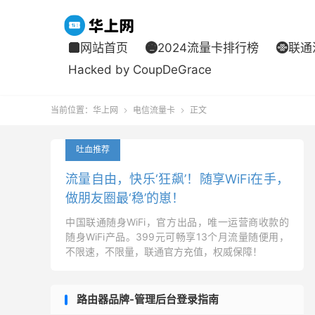
网站首页
2024流量卡排行榜
联通



Hacked by CoupDeGrace
当前位置：
华上网
电信流量卡
正文


吐血推荐
流量自由，快乐‘狂飙’！随享WiFi在手，
做朋友圈最‘稳’的崽！
中国联通随身WiFi，官方出品，唯一运营商收款的
随身WiFi产品。399元可畅享13个月流量随便用，
不限速，不限量，联通官方充值，权威保障！
路由器品牌-管理后台登录指南