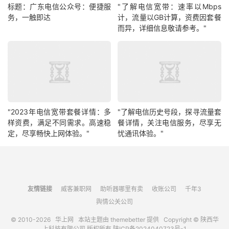
标题：广东电信公众号：便捷服
"了解电信宽带：速率以Mbps
务，一触即达
计，流量以GB计算，资费因套餐
而异，详细信息敬请参考。"
"2023年电信宽带套餐详情：多
"了解电信历史号段，探寻流量套
样资费，满足不同需求。高速稳
餐详情，关注电信服务，尽享无
定，尽享畅快上网体验。"
忧通讯体验。"
友情链接
威客兼职网
助听器哪里有卖
收账公司
千年3
舆情公关公司
© 2010-2026
华上网
本站主题由
themebetter
提供 Copyright © 陕西华
上科技有限公司 版权所有
陕ICP备2024040723号-1