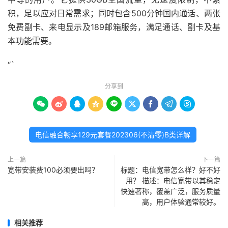
积，足以应对日常需求；同时包含500分钟国内通话、两张
免费副卡、来电显示及189邮箱服务，满足通话、副卡及基
本功能需要。
“`
分享到









电信融合畅享129元套餐202306(不清零)B类详解
上一篇
下一篇
宽带安装费100必须要出吗？
标题：电信宽带怎么样？好不好
用？ 描述：电信宽带以其稳定
快速著称，覆盖广泛，服务质量
高，用户体验通常较好。
相关推荐