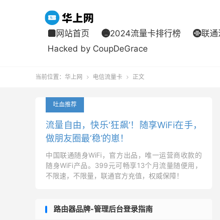
网站首页
2024流量卡排行榜
联通



Hacked by CoupDeGrace
当前位置：
华上网
电信流量卡
正文


吐血推荐
流量自由，快乐‘狂飙’！随享WiFi在手，
做朋友圈最‘稳’的崽！
中国联通随身WiFi，官方出品，唯一运营商收款的
随身WiFi产品。399元可畅享13个月流量随便用，
不限速，不限量，联通官方充值，权威保障！
路由器品牌-管理后台登录指南