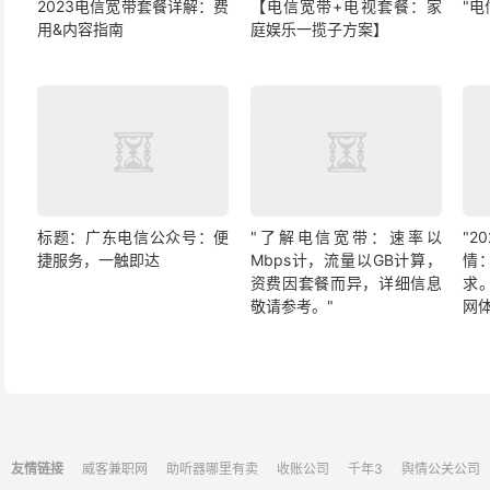
2023电信宽带套餐详解：费
【电信宽带+电视套餐：家
"
用&内容指南
庭娱乐一揽子方案】
标题：广东电信公众号：便
"了解电信宽带：速率以
"
捷服务，一触即达
Mbps计，流量以GB计算，
情
资费因套餐而异，详细信息
求
敬请参考。"
网
友情链接
威客兼职网
助听器哪里有卖
收账公司
千年3
舆情公关公司