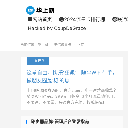
网站首页
2024流量卡排行榜
联通



Hacked by CoupDeGrace
当前位置：
华上网
电信流量卡
正文


吐血推荐
流量自由，快乐‘狂飙’！随享WiFi在手，
做朋友圈最‘稳’的崽！
中国联通随身WiFi，官方出品，唯一运营商收款的
随身WiFi产品。399元可畅享13个月流量随便用，
不限速，不限量，联通官方充值，权威保障！
路由器品牌-管理后台登录指南