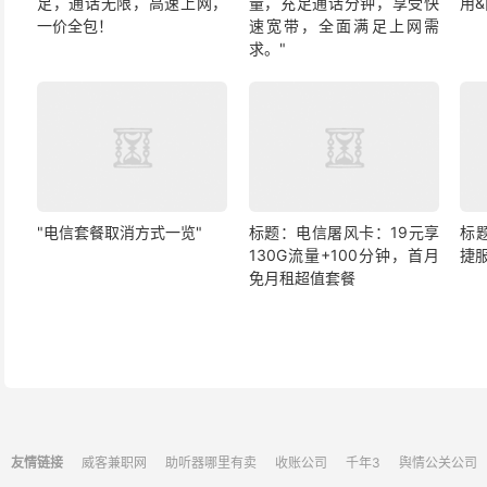
足，通话无限，高速上网，
量，充足通话分钟，享受快
用
一价全包！
速宽带，全面满足上网需
求。"
"电信套餐取消方式一览"
标题：电信屠风卡：19元享
标
130G流量+100分钟，首月
捷
免月租超值套餐
友情链接
威客兼职网
助听器哪里有卖
收账公司
千年3
舆情公关公司