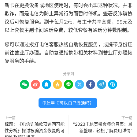
新卡在更换设备或地区使用时，有时会出现这种状况，并非
欺诈，而是电信为防止异常行为而暂时停机。签署反诈骗协
议后可恢复服务。副卡每月2元，与主卡共享套餐，99元及
以上套餐主副卡间通话免费，较低套餐有通话分钟数限制。
您可以通过拨打电信客服热线自助恢复服务，或携带身份证
前往营业厅办理。自助复通指携带相关材料到营业厅办理恢
复服务的手续。
分享到









电信星卡可以自己激活吗？
上一篇
下一篇
标题：《电信诈骗款项追回可能
"2023电信宽带套餐价目表：最
性分析》探讨被骗资金恢复的可
新整理，轻松了解费用详情"
能性及预防措施。