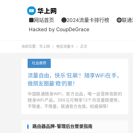
网站首页
2024流量卡排行榜
联通



Hacked by CoupDeGrace
当前位置：
华上网
电信流量卡
正文


吐血推荐
流量自由，快乐‘狂飙’！随享WiFi在手，
做朋友圈最‘稳’的崽！
中国联通随身WiFi，官方出品，唯一运营商收款的
随身WiFi产品。399元可畅享13个月流量随便用，
不限速，不限量，联通官方充值，权威保障！
路由器品牌-管理后台登录指南