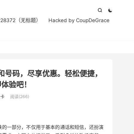



#28372（无标题）
Hacked by CoupDeGrace
和号码，尽享优惠。轻松便捷，
即体验吧！
量卡
阅读(266)
缺的一部分，不仅用于基本的通话和短信，还扮演