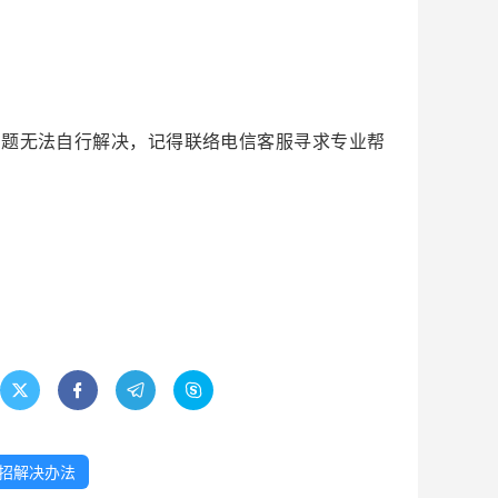
问题无法自行解决，记得联络电信客服寻求专业帮




4招解决办法