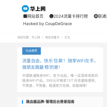
网站首页
2024流量卡排行榜
联通



Hacked by CoupDeGrace
当前位置：
华上网
电信流量卡
正文


吐血推荐
流量自由，快乐‘狂飙’！随享WiFi在手，
做朋友圈最‘稳’的崽！
中国联通随身WiFi，官方出品，唯一运营商收款的
随身WiFi产品。399元可畅享13个月流量随便用，
不限速，不限量，联通官方充值，权威保障！
路由器品牌-管理后台登录指南