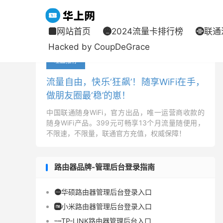
网站首页
2024流量卡排行榜
联通



当前位置：
华上网
电信流量卡
正文


Hacked by CoupDeGrace
吐血推荐
流量自由，快乐‘狂飙’！随享WiFi在手，
做朋友圈最‘稳’的崽！
中国联通随身WiFi，官方出品，唯一运营商收款的
随身WiFi产品。399元可畅享13个月流量随便用，
不限速，不限量，联通官方充值，权威保障！
路由器品牌-管理后台登录指南
华硕路由器管理后台登录入口

小米路由器管理后台登录入口

TP-LINK路由器管理后台入口
