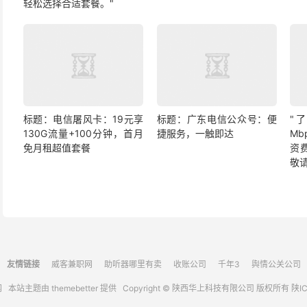
轻松选择合适套餐。"
标题：电信屠风卡：19元享
标题：广东电信公众号：便
"
130G流量+100分钟，首月
捷服务，一触即达
M
免月租超值套餐
资
敬
友情链接
威客兼职网
助听器哪里有卖
收账公司
千年3
舆情公关公司
网
本站主题由
themebetter
提供 Copyright © 陕西华上科技有限公司 版权所有
陕IC