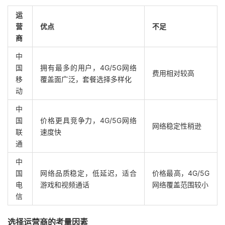
运
营
优点
不足
商
中
国
拥有最多的用户，4G/5G网络
费用相对较高
移
覆盖面广泛，套餐选择多样化
动
中
国
价格更具竞争力，4G/5G网络
网络稳定性稍逊
联
速度快
通
中
国
网络品质稳定，低延迟，适合
价格最高，4G/5G
电
游戏和视频通话
网络覆盖范围较小
信
选择运营商的考量因素