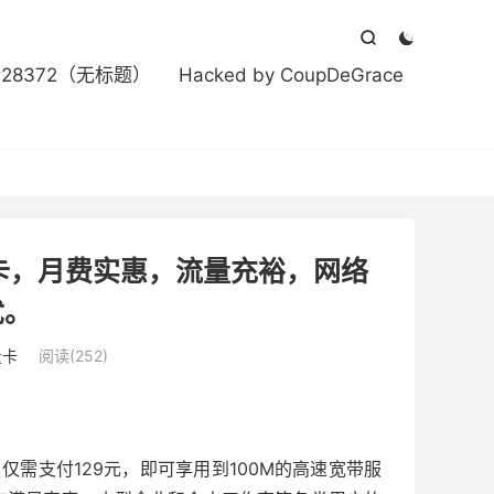



#28372（无标题）
Hacked by CoupDeGrace
张卡，月费实惠，流量充裕，网络
忧。
量卡
阅读(252)
仅需支付129元，即可享用到100M的高速宽带服