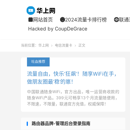
网站首页
2024流量卡排行榜
联通



Hacked by CoupDeGrace
当前位置：
华上网
电信流量卡
正文


吐血推荐
流量自由，快乐‘狂飙’！随享WiFi在手，
做朋友圈最‘稳’的崽！
中国联通随身WiFi，官方出品，唯一运营商收款的
随身WiFi产品。399元可畅享13个月流量随便用，
不限速，不限量，联通官方充值，权威保障！
路由器品牌-管理后台登录指南