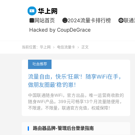
网站首页
2024流量卡排行榜
联通



Hacked by CoupDeGrace
当前位置：
华上网
电信流量卡
正文


吐血推荐
流量自由，快乐‘狂飙’！随享WiFi在手，
做朋友圈最‘稳’的崽！
中国联通随身WiFi，官方出品，唯一运营商收款的
随身WiFi产品。399元可畅享13个月流量随便用，
不限速，不限量，联通官方充值，权威保障！
路由器品牌-管理后台登录指南