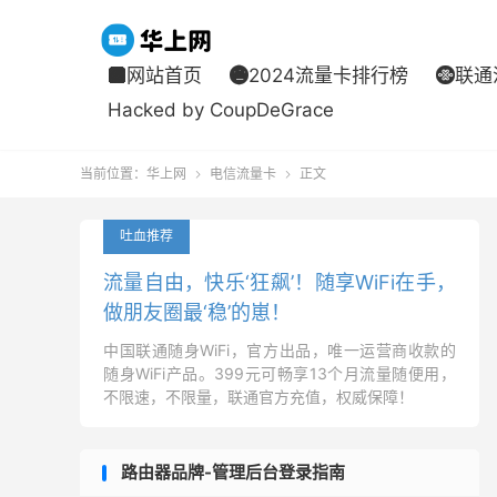
网站首页
2024流量卡排行榜
联通



Hacked by CoupDeGrace
当前位置：
华上网
电信流量卡
正文


吐血推荐
流量自由，快乐‘狂飙’！随享WiFi在手，
做朋友圈最‘稳’的崽！
中国联通随身WiFi，官方出品，唯一运营商收款的
随身WiFi产品。399元可畅享13个月流量随便用，
不限速，不限量，联通官方充值，权威保障！
路由器品牌-管理后台登录指南