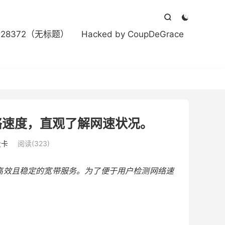



#28372（无标题）
Hacked by CoupDeGrace
络速度，直观了解网速状况。
量卡
阅读(323)
高效且稳定的宽带服务。为了便于用户检测网络速