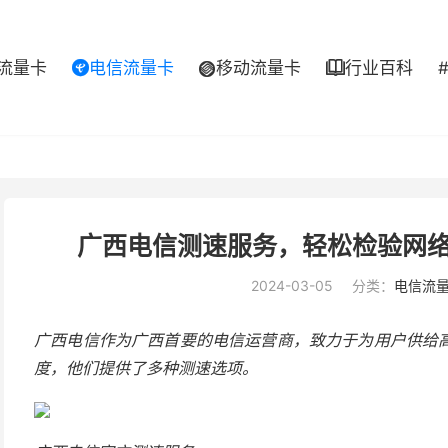
流量卡
电信流量卡
移动流量卡
行业百科



广西电信测速服务，轻松检验网
2024-03-05
分类：
电信流
广西电信作为广西首要的电信运营商，致力于为用户供给
度，他们提供了多种测速选项。