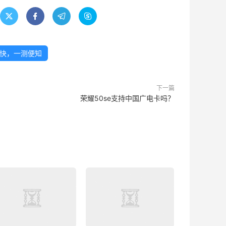




快，一测便知
下一篇
荣耀50se支持中国广电卡吗？