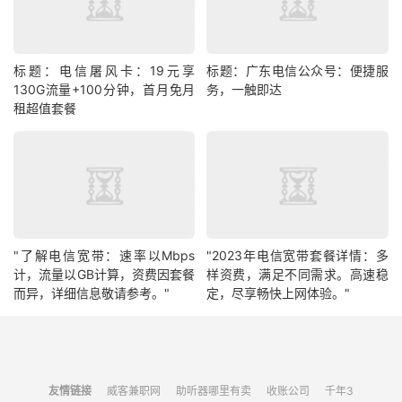
标题：电信屠风卡：19元享
标题：广东电信公众号：便捷服
130G流量+100分钟，首月免月
务，一触即达
租超值套餐
"了解电信宽带：速率以Mbps
"2023年电信宽带套餐详情：多
计，流量以GB计算，资费因套餐
样资费，满足不同需求。高速稳
而异，详细信息敬请参考。"
定，尽享畅快上网体验。"
友情链接
威客兼职网
助听器哪里有卖
收账公司
千年3