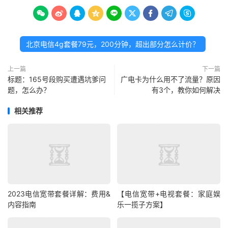









北京电信4g套餐79元，200分钟，超出部分怎么计价？
上一篇
下一篇
标题：165号段购买遭遇坑爹问
广电卡为什么用不了流量？原因
题，怎么办？
有3个，教你如何解决
相关推荐
2023电信宽带套餐详解：费用&
【电信宽带+电视套餐：家庭娱
内容指南
乐一揽子方案】