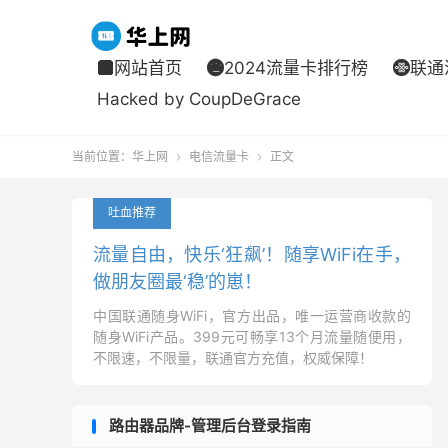
网站首页
2024流量卡排行榜
联通



Hacked by CoupDeGrace
当前位置：
华上网
电信流量卡
正文


吐血推荐
流量自由，快乐‘狂飙’！随享WiFi在手，
做朋友圈最‘稳’的崽！
中国联通随身WiFi，官方出品，唯一运营商收款的
随身WiFi产品。399元可畅享13个月流量随便用，
不限速，不限量，联通官方充值，权威保障！
路由器品牌-管理后台登录指南