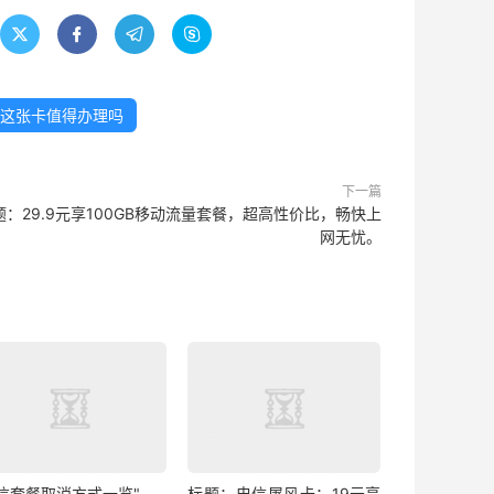




？这张卡值得办理吗
下一篇
题：29.9元享100GB移动流量套餐，超高性价比，畅快上
网无忧。
电信套餐取消方式一览"
标题：电信屠风卡：19元享