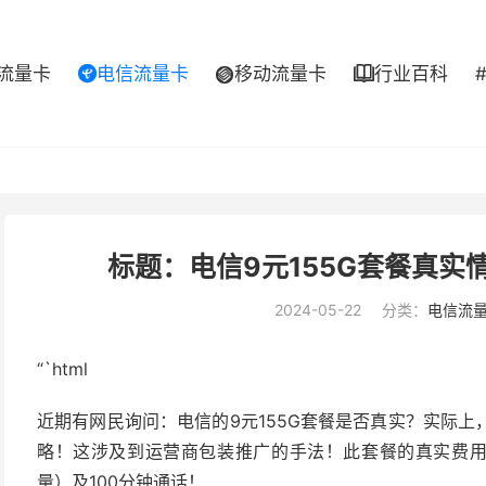
流量卡
电信流量卡
移动流量卡
行业百科



标题：电信9元155G套餐真
2024-05-22
分类：
电信流
“`html
近期有网民询问：电信的9元155G套餐是否真实？实际上
略！这涉及到运营商包装推广的手法！此套餐的真实费用是1
量）及100分钟通话！