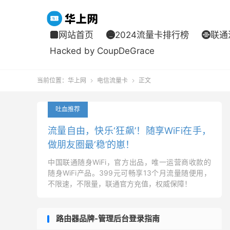
网站首页
2024流量卡排行榜
联通



Hacked by CoupDeGrace
当前位置：
华上网
电信流量卡
正文


吐血推荐
流量自由，快乐‘狂飙’！随享WiFi在手，
做朋友圈最‘稳’的崽！
中国联通随身WiFi，官方出品，唯一运营商收款的
随身WiFi产品。399元可畅享13个月流量随便用，
不限速，不限量，联通官方充值，权威保障！
路由器品牌-管理后台登录指南