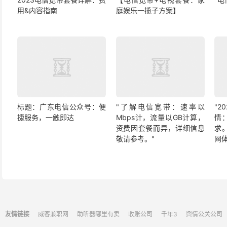
用&内容指南
庭娱乐一揽子方案】
标题：广东电信公众号：便
"了解电信宽带：速率以
"
捷服务，一触即达
Mbps计，流量以GB计算，
情
资费因套餐而异，详细信息
求
敬请参考。"
网
友情链接
威客兼职网
助听器哪里有卖
收账公司
千年3
舆情公关公司