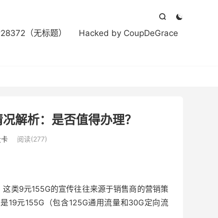



#28372（无标题）
Hacked by CoupDeGrace
实情况解析：是否值得办理？
量卡
阅读(277)
，这类9元155G的宣传往往来源于销售商的营销策
9元155G（包含125G通用流量和30G定向流