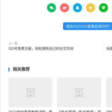





电信9元155G套餐是真的吗
上一篇
QQ号免费注册，轻松拥有自己的社交空间
标
相关推荐
2023电信宽带套餐详解：费
【电信宽带+电视套餐：家
"