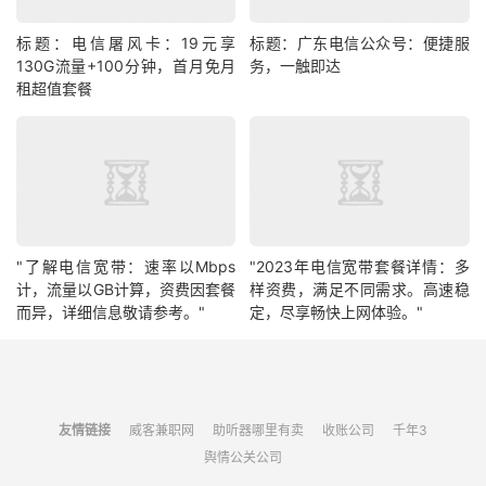
标题：电信屠风卡：19元享
标题：广东电信公众号：便捷服
130G流量+100分钟，首月免月
务，一触即达
租超值套餐
"了解电信宽带：速率以Mbps
"2023年电信宽带套餐详情：多
计，流量以GB计算，资费因套餐
样资费，满足不同需求。高速稳
而异，详细信息敬请参考。"
定，尽享畅快上网体验。"
友情链接
威客兼职网
助听器哪里有卖
收账公司
千年3
舆情公关公司