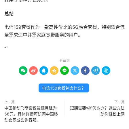
程序等多种方式办理。
总结
电信159套餐作为一款高性价比的5G融合套餐，特别适合流
量需求适中并需家庭宽带服务的用户。
“`
分享到









电信159套餐包含什么？
上一篇
下一篇
中国移动飞享套餐最低月租为
短期需要wifi怎么办？这些方法
58元，具体详情可访问中国移
助你轻松上网
动官网或咨询客服。